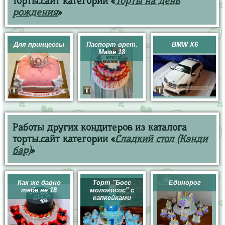
торты.сайт категории «
Торты на день
рождения
»
Для принцессы
Паспорт врет.
BMW X6
Маме 18
Работы других кондитеров из каталога
торты.сайт категории «
Сладкий стол (Кэнди
бар)
»
Как же давно
Торт "Босс
Единорог
тебе не 18
молокосос" с
капкейками