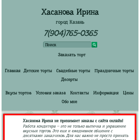
Хасанова Ирина
город Казань
7(904)765-0365
Заказать торт
Главная
Детские торты
Свадебные торты
Праздничные торты
Десерты
Вкусы тортов
Условия заказа
Контакты
Информация
Цены
Обо мне
Хасанова Ирина не принимает заказы с сайта онлайн!
Работа кондитера – это не только выпечка и украшение
вкусных тортов. Это еще и ежедневное общение с
десятками заказчиков. Для нас важно не просто принять