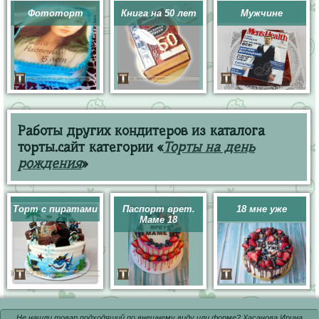
Фототорт
Книга на 50 лет
Мужчине
Работы других кондитеров из каталога
торты.сайт категории «
Торты на день
рождения
»
Торт с пиратами
Паспорт врет.
18 мне уже
Маме 18
Не нашли товар подходящий по внешнему виду или форме? Хасанова Ирина