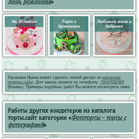
день рождения
»
На 30-летие
Торт с
Любимой маме и
драконами
бабушке
Хасанова Ирина может сделать любой десерт из
каталога
торты.сайт
. Для заказа звоните по телефону:
79047650365
(Казань). Примеры подобных работ Вы можете посмотреть ниже
Работы других кондитеров из каталога
торты.сайт категории «
Фототорты - торты с
фотографией
»