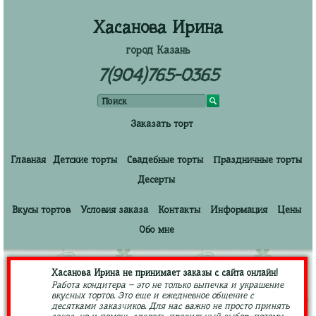
Хасанова Ирина
город Казань
7(904)765-0365
Заказать торт
Главная
Детские торты
Свадебные торты
Праздничные торты
Десерты
Вкусы тортов
Условия заказа
Контакты
Информация
Цены
Обо мне
Хасанова Ирина не принимает заказы с сайта онлайн!
Работа кондитера – это не только выпечка и украшение
вкусных тортов. Это еще и ежедневное общение с
десятками заказчиков. Для нас важно не просто принять