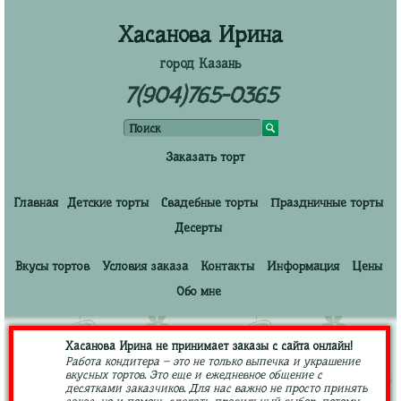
Хасанова Ирина
город Казань
7(904)765-0365
Заказать торт
Главная
Детские торты
Свадебные торты
Праздничные торты
Десерты
Вкусы тортов
Условия заказа
Контакты
Информация
Цены
Обо мне
Хасанова Ирина не принимает заказы с сайта онлайн!
Работа кондитера – это не только выпечка и украшение
вкусных тортов. Это еще и ежедневное общение с
десятками заказчиков. Для нас важно не просто принять