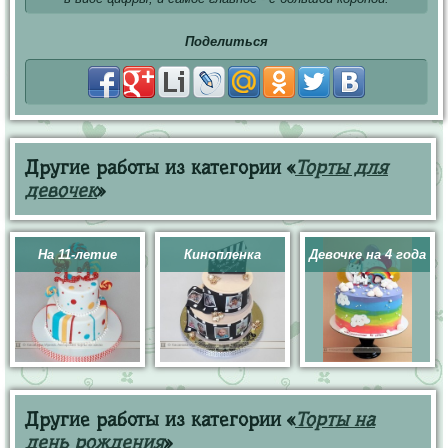
Поделиться
Другие работы из категории «
Торты для
девочек
»
На 11-летие
Кинопленка
Девочке на 4 года
Другие работы из категории «
Торты на
день рождения
»