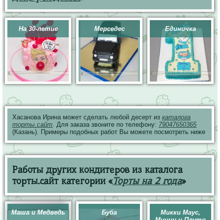
На 30-летие
Мерседес
Единичка
Хасанова Ирина может сделать любой десерт из
каталога
торты.сайт
. Для заказа звоните по телефону:
79047650365
(Казань). Примеры подобных работ Вы можете посмотреть ниже
Работы других кондитеров из каталога
торты.сайт категории «
Торты на 2 года
»
Маша и Медведь
Буба
Микки Маус,
Минни и Плуто