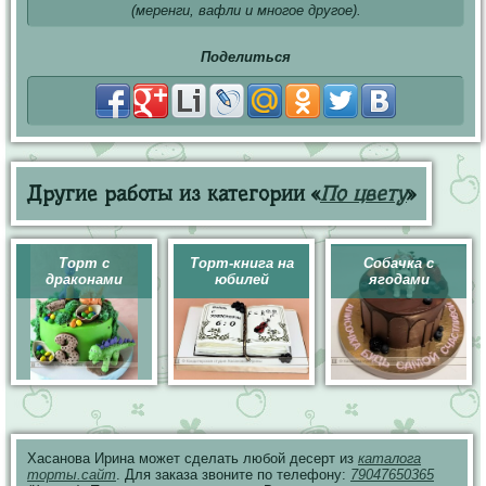
(меренги, вафли и многое другое).
Поделиться
Другие работы из категории «
По цвету
»
Торт с
Торт-книга на
Собачка с
драконами
юбилей
ягодами
Хасанова Ирина может сделать любой десерт из
каталога
торты.сайт
. Для заказа звоните по телефону:
79047650365