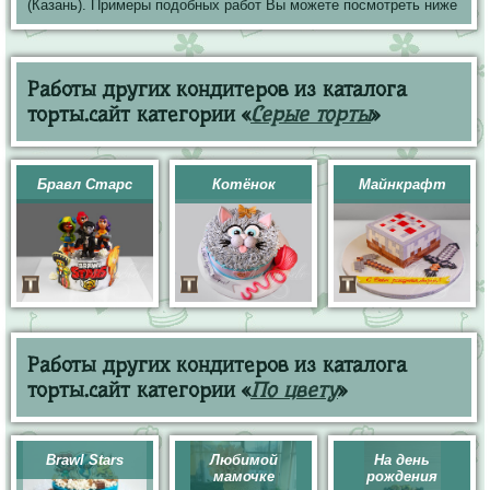
(Казань). Примеры подобных работ Вы можете посмотреть ниже
Работы других кондитеров из каталога
торты.сайт категории «
Серые торты
»
Бравл Старс
Котёнок
Майнкрафт
Работы других кондитеров из каталога
торты.сайт категории «
По цвету
»
Brawl Stars
Любимой
На день
мамочке
рождения