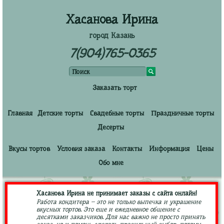
Хасанова Ирина
город Казань
7(904)765-0365
Заказать торт
Главная
Детские торты
Свадебные торты
Праздничные торты
Десерты
Вкусы тортов
Условия заказа
Контакты
Информация
Цены
Обо мне
Хасанова Ирина не принимает заказы с сайта онлайн!
Работа кондитера – это не только выпечка и украшение
вкусных тортов. Это еще и ежедневное общение с
десятками заказчиков. Для нас важно не просто принять