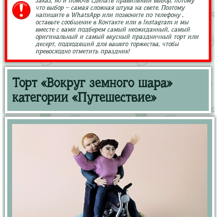
заказ, но и помочь сделать правильный выбор, потому
что выбор – самая сложная штука на свете. Поэтому
напишите в WhatsApp или позвоните по телефону ,
оставьте сообщение в Контакте или в Instagram и мы
вместе с вами подберем самый неожиданный, самый
оригинальный и самый вкусный праздничный торт или
десерт, подходящий для вашего торжества, чтобы
превосходно отметить праздник!
Торт «Вокруг земного шара»
категории «Путешествие»