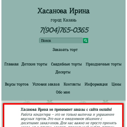
Хасанова Ирина
город Казань
7(904)765-0365
Заказать торт
Главная
Детские торты
Свадебные торты
Праздничные торты
Десерты
Вкусы тортов
Условия заказа
Контакты
Информация
Цены
Обо мне
Хасанова Ирина не принимает заказы с сайта онлайн!
Работа кондитера – это не только выпечка и украшение
вкусных тортов. Это еще и ежедневное общение с
десятками заказчиков. Для нас важно не просто принять