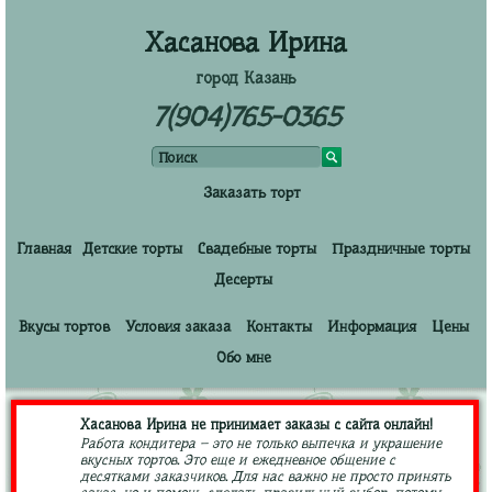
Хасанова Ирина
город Казань
7(904)765-0365
Заказать торт
Главная
Детские торты
Свадебные торты
Праздничные торты
Десерты
Вкусы тортов
Условия заказа
Контакты
Информация
Цены
Обо мне
Хасанова Ирина не принимает заказы с сайта онлайн!
Работа кондитера – это не только выпечка и украшение
вкусных тортов. Это еще и ежедневное общение с
десятками заказчиков. Для нас важно не просто принять