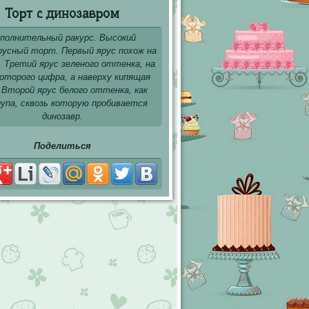
Торт с динозавром
полнительный ракурс. Высокий
русный торт. Первый ярус похож на
. Третий ярус зеленого оттенка, на
которого цифра, а наверху кипящая
 Второй ярус белого оттенка, как
лупа, сквозь которую пробивается
динозавр.
Поделиться