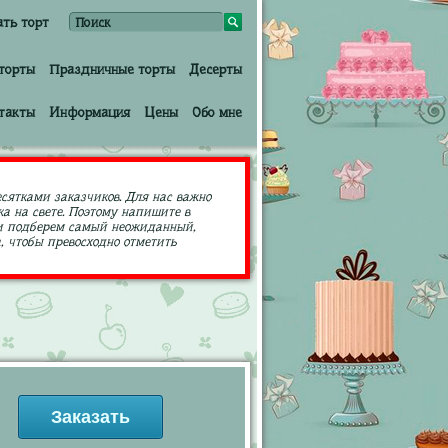
ать торт
торты
Праздничные торты
Десерты
такты
Информация
Цены
Обо мне
есятками заказчиков. Для нас важно
а на свете. Поэтому напишите в
ами подберем самый неожиданный,
 чтобы превосходно отметить
Заказать