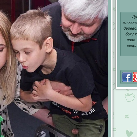
До
многоя
дерево
боку 
лава.
скор