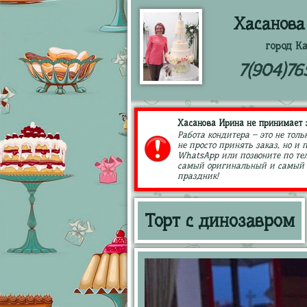
Хасанова
город К
7(904)76
Хасанова Ирина не принимает з
Работа кондитера – это не толь
не просто принять заказ, но и
WhatsApp или позвоните по тел
самый оригинальный и самый в
праздник!
Торт с динозавром