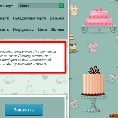
ать торт
торты
Праздничные торты
Десерты
такты
Информация
Цены
Обо мне
есятками заказчиков. Для нас важно
а на свете. Поэтому напишите в
ами подберем самый неожиданный,
 чтобы превосходно отметить
Заказать