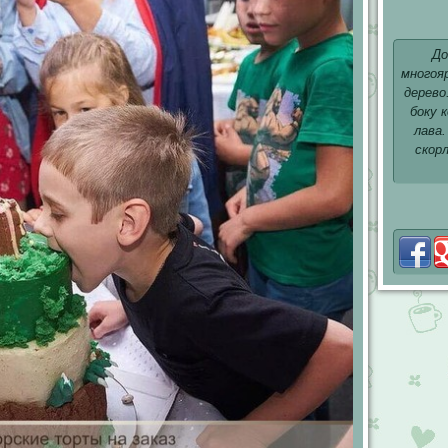
До
многоя
дерево
боку 
лава.
скор