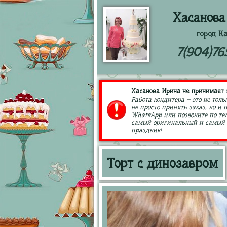
Хасанова
город К
7(904)76
Хасанова Ирина не принимает з
Работа кондитера – это не толь
не просто принять заказ, но и
WhatsApp или позвоните по тел
самый оригинальный и самый в
праздник!
Торт с динозавром