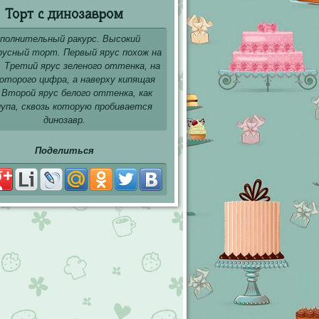
Торт с динозавром
полнительный ракурс. Высокий
русный торт. Первый ярус похож на
. Третий ярус зеленого оттенка, на
которого цифра, а наверху кипящая
 Второй ярус белого оттенка, как
лупа, сквозь которую пробивается
динозавр.
Поделиться