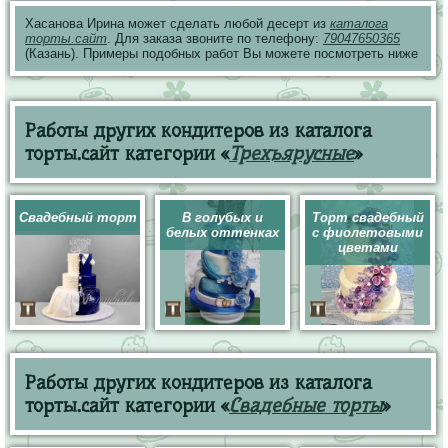
Хасанова Ирина может сделать любой десерт из
каталога
торты.сайт
. Для заказа звоните по телефону:
79047650365
(Казань). Примеры подобных работ Вы можете посмотреть ниже
Работы других кондитеров из каталога
торты.сайт категории «
Трехъярусные
»
Свадебный торт
В голубых и
Торт свадебный
белых оттенках
с фиолетовыми
цветами
Работы других кондитеров из каталога
торты.сайт категории «
Свадебные торты
»