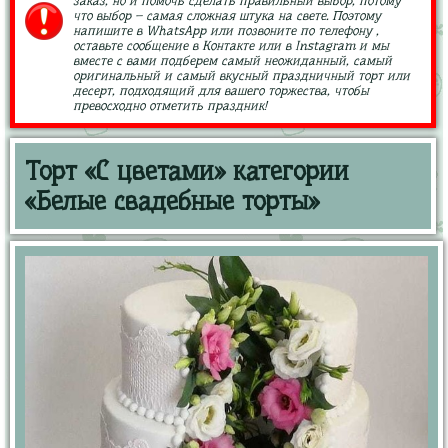
заказ, но и помочь сделать правильный выбор, потому
что выбор – самая сложная штука на свете. Поэтому
напишите в WhatsApp или позвоните по телефону ,
оставьте сообщение в Контакте или в Instagram и мы
вместе с вами подберем самый неожиданный, самый
оригинальный и самый вкусный праздничный торт или
десерт, подходящий для вашего торжества, чтобы
превосходно отметить праздник!
Торт «С цветами» категории
«Белые свадебные торты»