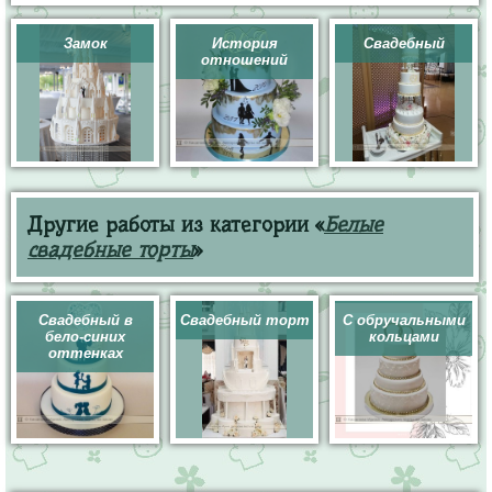
Замок
История
Свадебный
отношений
Другие работы из категории «
Белые
свадебные торты
»
Свадебный в
Свадебный торт
С обручальными
бело-синих
кольцами
оттенках