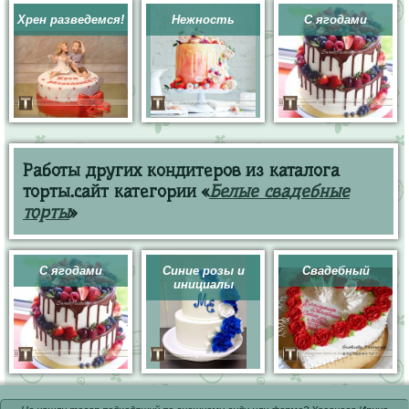
Хрен разведемся!
Нежность
С ягодами
Работы других кондитеров из каталога
торты.сайт категории «
Белые свадебные
торты
»
С ягодами
Синие розы и
Свадебный
инициалы