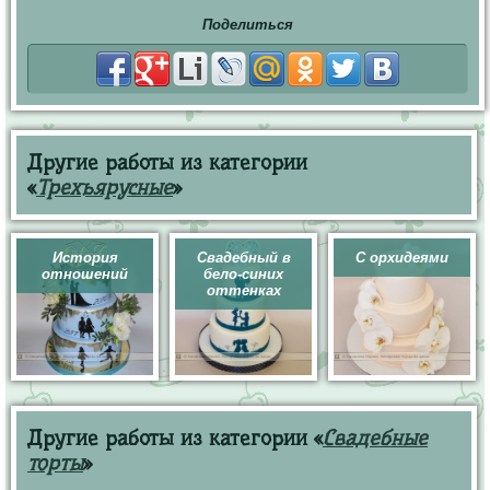
Поделиться
Другие работы из категории
«
Трехъярусные
»
История
Свадебный в
С орхидеями
отношений
бело-синих
оттенках
Другие работы из категории «
Свадебные
торты
»