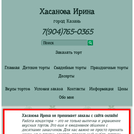
Хасанова Ирина
город Казань
7(904)765-0365
Заказать торт
Главная
Детские торты
Свадебные торты
Праздничные торты
Десерты
Вкусы тортов
Условия заказа
Контакты
Информация
Цены
Обо мне
Хасанова Ирина не принимает заказы с сайта онлайн!
Работа кондитера – это не только выпечка и украшение
вкусных тортов. Это еще и ежедневное общение с
десятками заказчиков. Для нас важно не просто принять