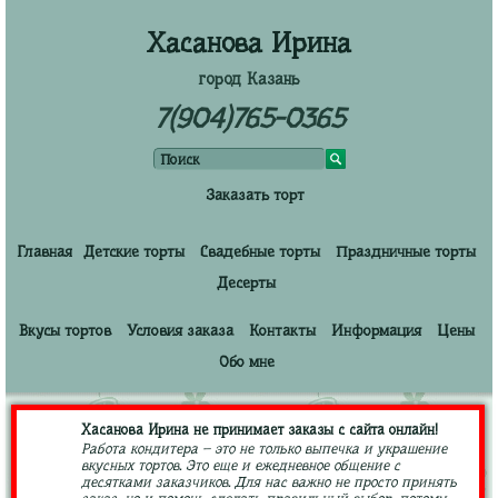
Хасанова Ирина
город Казань
7(904)765-0365
Заказать торт
Главная
Детские торты
Свадебные торты
Праздничные торты
Десерты
Вкусы тортов
Условия заказа
Контакты
Информация
Цены
Обо мне
Хасанова Ирина не принимает заказы с сайта онлайн!
Работа кондитера – это не только выпечка и украшение
вкусных тортов. Это еще и ежедневное общение с
десятками заказчиков. Для нас важно не просто принять