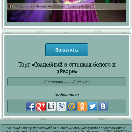
Заказать
Торт «Свадебный в оттенках белого и
айвори»
Дополнительный ракурс.
Поделиться
Не нашли товар подходящий по внешнему виду или форме? Хасанова Ирина
может сделать
любой торт из нашего каталога
. Звоните по т.
7(904)765-0365
и