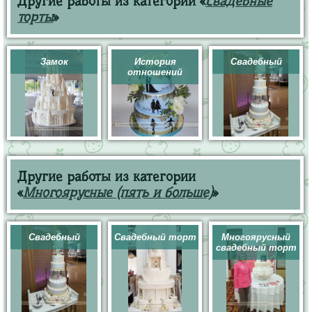
Другие работы из категории «
Свадебные
торты
»
Замок
История
Свадебный
отношений
Другие работы из категории
«
Многоярусные (пять и больше)
»
Свадебный
Свадебный торт
Многоярусный
свадебный торт