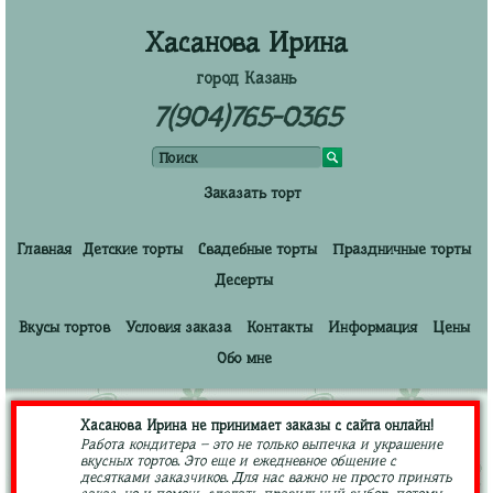
Хасанова Ирина
город Казань
7(904)765-0365
Заказать торт
Главная
Детские торты
Свадебные торты
Праздничные торты
Десерты
Вкусы тортов
Условия заказа
Контакты
Информация
Цены
Обо мне
Хасанова Ирина не принимает заказы с сайта онлайн!
Работа кондитера – это не только выпечка и украшение
вкусных тортов. Это еще и ежедневное общение с
десятками заказчиков. Для нас важно не просто принять