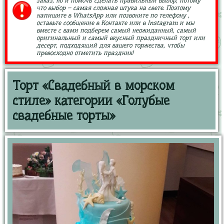
заказ, но и помочь сделать правильный выбор, потому
что выбор – самая сложная штука на свете. Поэтому
напишите в WhatsApp или позвоните по телефону ,
оставьте сообщение в Контакте или в Instagram и мы
вместе с вами подберем самый неожиданный, самый
оригинальный и самый вкусный праздничный торт или
десерт, подходящий для вашего торжества, чтобы
превосходно отметить праздник!
Торт «Свадебный в морском
стиле» категории «Голубые
свадебные торты»