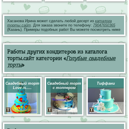
Хасанова Ирина может сделать любой десерт из
каталога
торты.сайт
. Для заказа звоните по телефону:
79047650365
(Казань). Примеры подобных работ Вы можете посмотреть ниже
Работы других кондитеров из каталога
торты.сайт категории «
Голубые свадебные
торты
»
Свадебный торт
Свадебный торт
Тиффани
Love is.....
с топпером