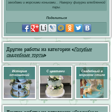
звездами и морскими коньками... Наверху фигурки влюбленной
пары.
Поделиться
Другие работы из категории «
Голубые
свадебные торты
»
История
С цветами
Свадебный в
отношений
морском стиле