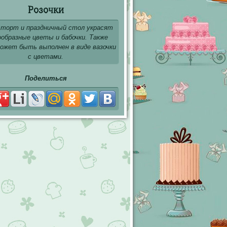
Розочки
 торт и праздничный стол украсят
ообразные цветы и бабочки. Также
ожет быть выполнен в виде вазочки
с цветами.
Поделиться