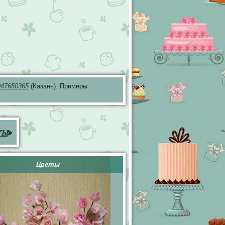
047650365
(Казань). Примеры
ты
»
Цветы