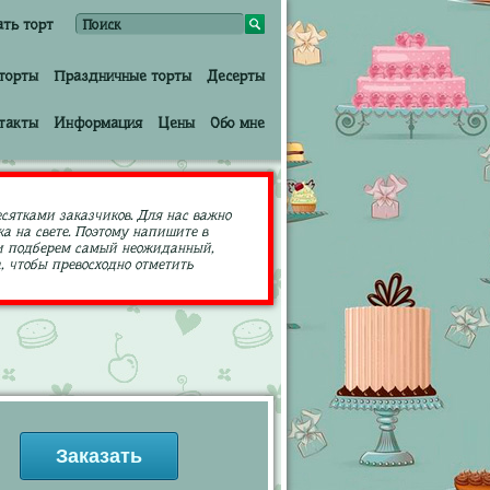
ать торт
торты
Праздничные торты
Десерты
такты
Информация
Цены
Обо мне
есятками заказчиков. Для нас важно
а на свете. Поэтому напишите в
ами подберем самый неожиданный,
 чтобы превосходно отметить
Заказать