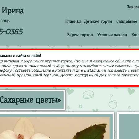
Заказ
 Ирина
азань
Главная
Детские торты
Свадебные 
5-0365
Вкусы тортов
Условия заказа
Кон
аказы с сайта онлайн!
ко выпечка и украшение вкусных тортов. Это еще и ежедневное общение с д
 помочь сделать правильный выбор, потому что выбор – самая сложная штук
ефону , оставьте сообщение в Контакте или в Instagram и мы вместе с в
кусный праздничный торт или десерт, подходящий для вашего торжества,
«Сахарные цветы»