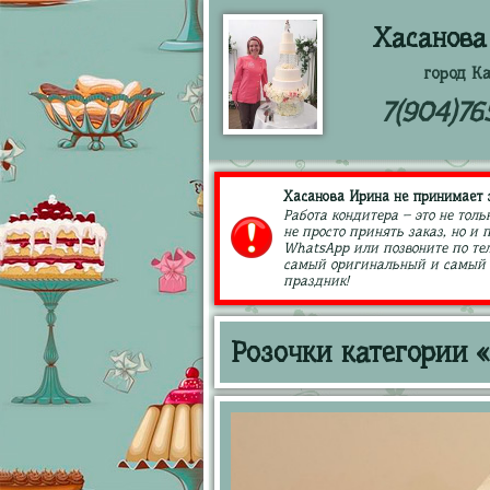
Хасанова
город К
7(904)76
Хасанова Ирина не принимает з
Работа кондитера – это не толь
не просто принять заказ, но и
WhatsApp или позвоните по тел
самый оригинальный и самый в
праздник!
Розочки категории 