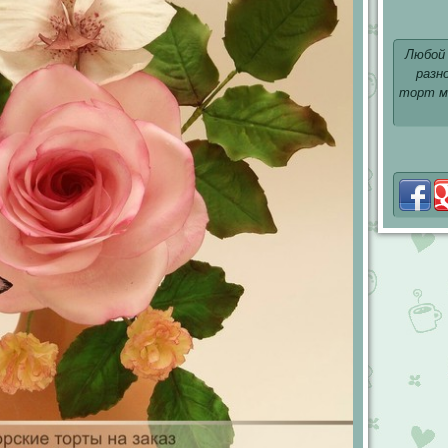
Любой
разн
торт м