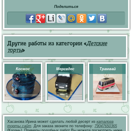
Поделиться
Другие работы из категории «
Детские
торты
»
Космос
Мерседес
Трамвай
Хасанова Ирина может сделать любой десерт из
каталога
торты.сайт
. Для заказа звоните по телефону:
79047650365
(Казань). Примеры подобных работ Вы можете посмотреть ниже