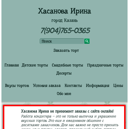
Хасанова Ирина
город Казань
7(904)765-0365
Заказать торт
Главная
Детские торты
Свадебные торты
Праздничные торты
Десерты
Вкусы тортов
Условия заказа
Контакты
Информация
Цены
Обо мне
Хасанова Ирина не принимает заказы с сайта онлайн!
Работа кондитера – это не только выпечка и украшение
вкусных тортов. Это еще и ежедневное общение с
десятками заказчиков. Для нас важно не просто принять