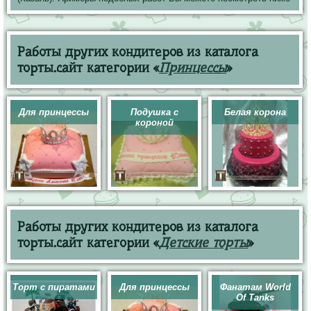
Работы других кондитеров из каталога
торты.сайт категории «
Принцессы
»
Для принцессы
Подушка с
Белая корона
короной
Работы других кондитеров из каталога
торты.сайт категории «
Детские торты
»
Торт с пиратами
Для принцессы
Фанатам World
Of Tanks