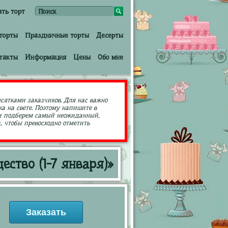
ать торт
торты
Праздничные торты
Десерты
такты
Информация
Цены
Обо мне
есятками заказчиков. Для нас важно
а на свете. Поэтому напишите в
ами подберем самый неожиданный,
 чтобы превосходно отметить
ство (1-7 января)»
Заказать