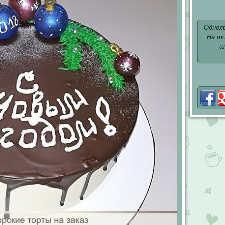
Одноя
На то
ш