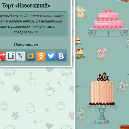
Торт «Новогодний»
русный круглый торт с подтеками.
рте еловые ветки, разноцветные
ары с различными рисунками и
поздравления.
Поделиться