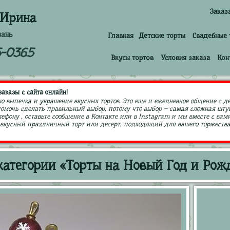
Заказ
 Ирина
зань
Главная
Детские торты
Свадебные 
5-0365
Вкусы тортов
Условия заказа
Кон
аказы с сайта онлайн!
ко выпечка и украшение вкусных тортов. Это еще и ежедневное общение с д
 помочь сделать правильный выбор, потому что выбор – самая сложная штук
ефону , оставьте сообщение в Контакте или в Instagram и мы вместе с в
кусный праздничный торт или десерт, подходящий для вашего торжества,
атегории «Торты на Новый Год и Рожде