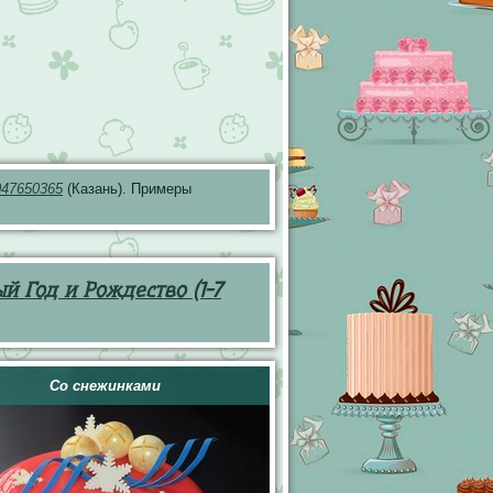
047650365
(Казань). Примеры
й Год и Рождество (1-7
Со снежинками