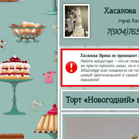
Хасанова
город Ка
7(904)76
Хасанова Ирина не принимает з
Работа кондитера – это не толь
не просто принять заказ, но и
WhatsApp или позвоните по тел
самый оригинальный и самый в
праздник!
Торт «Новогодний» к