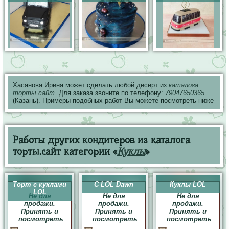
Хасанова Ирина может сделать любой десерт из
каталога
торты.сайт
. Для заказа звоните по телефону:
79047650365
(Казань). Примеры подобных работ Вы можете посмотреть ниже
Работы других кондитеров из каталога
торты.сайт категории «
Куклы
»
Торт с куклами
C LOL Dawn
Куклы LOL
LOL
Не для
Не для
Не для
продажи.
продажи.
продажи.
Принять и
Принять и
Принять и
посмотреть
посмотреть
посмотреть