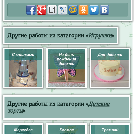
Другие работы из категории «
Игрушки
»
С мишками
На день
Для девочки
рождения
девочки
Другие работы из категории «
Детские
торты
»
Мерседес
Космос
Трамвай