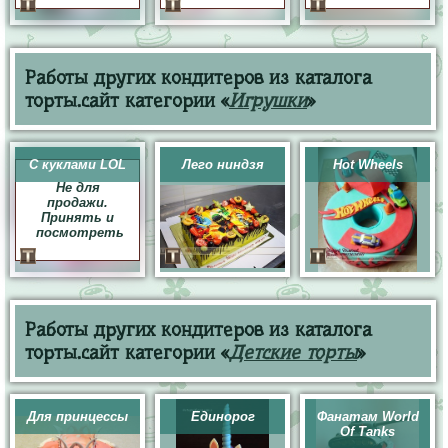
Работы других кондитеров из каталога
торты.сайт категории «
Игрушки
»
С куклами LOL
Лего ниндзя
Hot Wheels
Не для
продажи.
Принять и
посмотреть
Работы других кондитеров из каталога
торты.сайт категории «
Детские торты
»
Для принцессы
Единорог
Фанатам World
Of Tanks