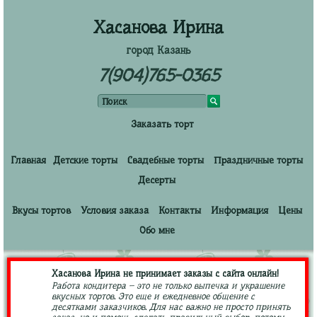
Хасанова Ирина
город Казань
7(904)765-0365
Заказать торт
Главная
Детские торты
Свадебные торты
Праздничные торты
Десерты
Вкусы тортов
Условия заказа
Контакты
Информация
Цены
Обо мне
Хасанова Ирина не принимает заказы с сайта онлайн!
Работа кондитера – это не только выпечка и украшение
вкусных тортов. Это еще и ежедневное общение с
десятками заказчиков. Для нас важно не просто принять