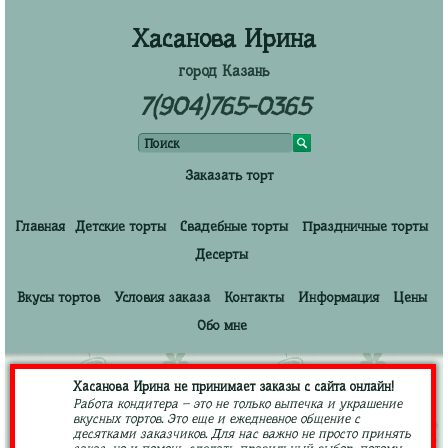
Хасанова Ирина
город Казань
7(904)765-0365
Заказать торт
Главная
Детские торты
Свадебные торты
Праздничные торты
Десерты
Вкусы тортов
Условия заказа
Контакты
Информация
Цены
Обо мне
Хасанова Ирина не принимает заказы с сайта онлайн!
Работа кондитера – это не только выпечка и украшение
вкусных тортов. Это еще и ежедневное общение с
десятками заказчиков. Для нас важно не просто принять