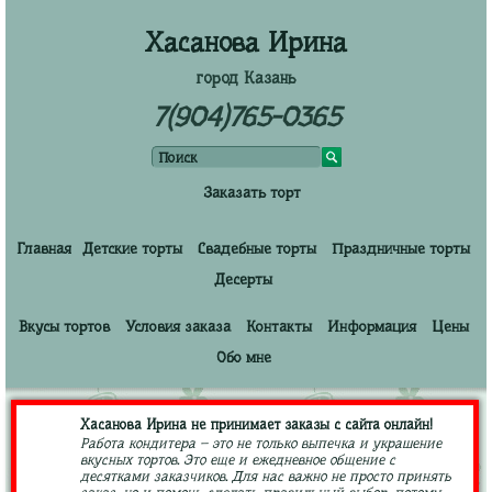
Хасанова Ирина
город Казань
7(904)765-0365
Заказать торт
Главная
Детские торты
Свадебные торты
Праздничные торты
Десерты
Вкусы тортов
Условия заказа
Контакты
Информация
Цены
Обо мне
Хасанова Ирина не принимает заказы с сайта онлайн!
Работа кондитера – это не только выпечка и украшение
вкусных тортов. Это еще и ежедневное общение с
десятками заказчиков. Для нас важно не просто принять