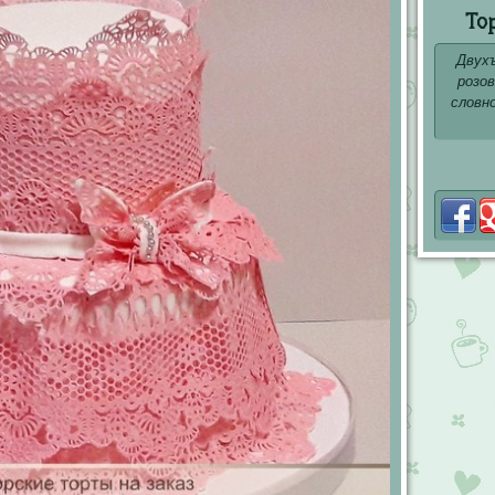
То
Двух
розо
словн