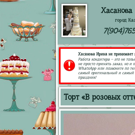
Хасанова
город Ка
7(904)76
Хасанова Ирина не принимает з
Работа кондитера – это не толь
не просто принять заказ, но и
WhatsApp или позвоните по тел
самый оригинальный и самый в
праздник!
Торт «В розовых от