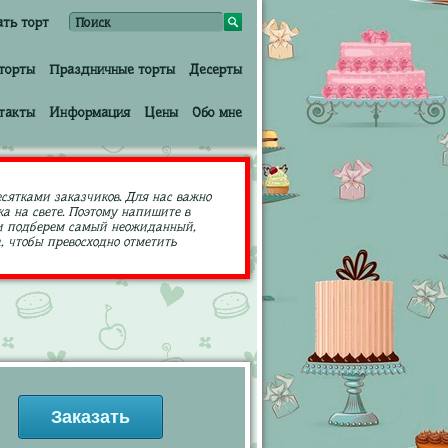
ать торт
торты
Праздничные торты
Десерты
такты
Информация
Цены
Обо мне
есятками заказчиков. Для нас важно
а на свете. Поэтому напишите в
ами подберем самый неожиданный,
 чтобы превосходно отметить
Заказать