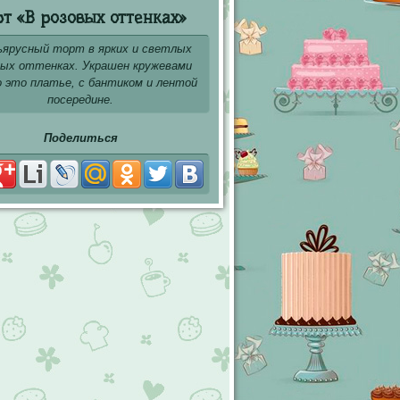
рт «В розовых оттенках»
ъярусный торт в ярких и светлых
вых оттенках. Украшен кружевами
о это платье, с бантиком и лентой
посередине.
Поделиться