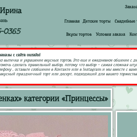
Заказ
 Ирина
зань
Главная
Детские торты
Свадебные 
5-0365
Вкусы тортов
Условия заказа
Кон
аказы с сайта онлайн!
ко выпечка и украшение вкусных тортов. Это еще и ежедневное общение с д
 помочь сделать правильный выбор, потому что выбор – самая сложная штук
ефону , оставьте сообщение в Контакте или в Instagram и мы вместе с в
кусный праздничный торт или десерт, подходящий для вашего торжества,
тенках» категории «Принцессы»