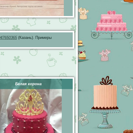
047650365
(Казань). Примеры
Белая корона