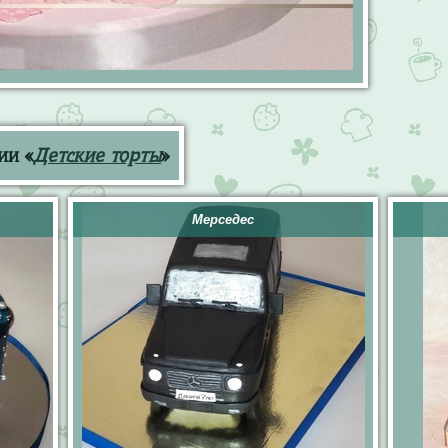
ии «
Детские торты
»
Мерседес