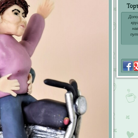
Тор
Допо
кру
на
пут