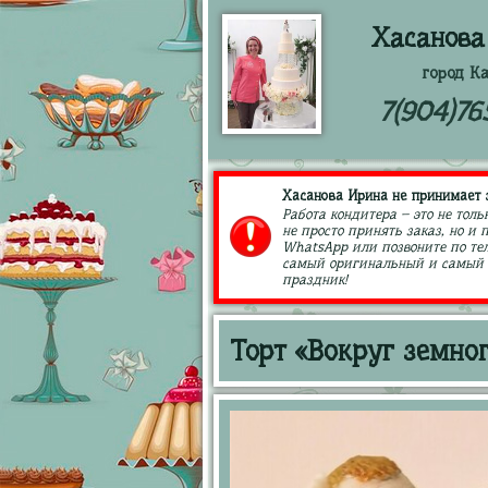
Хасанова
город К
7(904)76
Хасанова Ирина не принимает з
Работа кондитера – это не толь
не просто принять заказ, но и
WhatsApp или позвоните по тел
самый оригинальный и самый в
праздник!
Торт «Вокруг земно