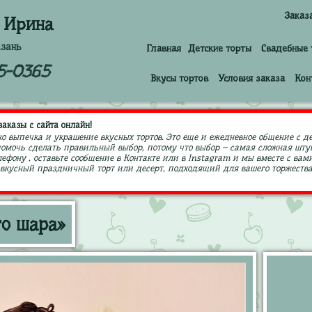
Заказ
 Ирина
азань
Главная
Детские торты
Свадебные 
5-0365
Вкусы тортов
Условия заказа
Кон
аказы с сайта онлайн!
ко выпечка и украшение вкусных тортов. Это еще и ежедневное общение с д
 помочь сделать правильный выбор, потому что выбор – самая сложная штук
ефону , оставьте сообщение в Контакте или в Instagram и мы вместе с в
кусный праздничный торт или десерт, подходящий для вашего торжества,
го шара»