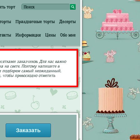
ать торт
торты
Праздничные торты
Десерты
такты
Информация
Цены
Обо мне
есятками заказчиков. Для нас важно
а на свете. Поэтому напишите в
ами подберем самый неожиданный,
 чтобы превосходно отметить
Заказать