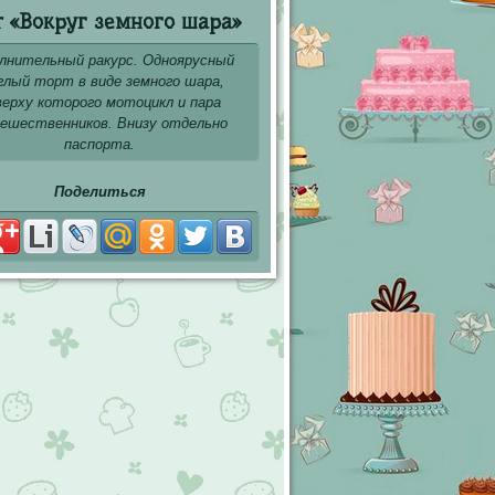
т «Вокруг земного шара»
лнительный ракурс. Одноярусный
глый торт в виде земного шара,
верху которого мотоцикл и пара
ешественников. Внизу отдельно
паспорта.
Поделиться