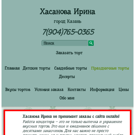
Хасанова Ирина
город Казань
7(904)765-0365
Заказать торт
Главная
Детские торты
Свадебные торты
Праздничные торты
Десерты
Вкусы тортов
Условия заказа
Контакты
Информация
Цены
Обо мне
Хасанова Ирина не принимает заказы с сайта онлайн!
Работа кондитера – это не только выпечка и украшение
вкусных тортов. Это еще и ежедневное общение с
десятками заказчиков. Для нас важно не просто