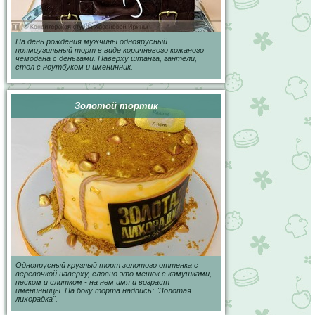
На день рождения мужчины одноярусный
прямоугольный торт в виде коричневого кожаного
чемодана с деньгами. Наверху штанга, гантели,
стол с ноутбуком и именинник.
Золотой тортик
Одноярусный круглый торт золотого оттенка с
веревочкой наверху, словно это мешок с камушками,
песком и слитком - на нем имя и возраст
именинницы. На боку торта надпись: "Золотая
лихорадка".